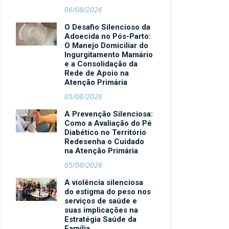
06/08/2026
O Desafio Silencioso da
Adoecida no Pós-Parto:
O Manejo Domiciliar do
Ingurgitamento Mamário
e a Consolidação da
Rede de Apoio na
Atenção Primária
05/08/2026
A Prevenção Silenciosa:
Como a Avaliação do Pé
Diabético no Território
Redesenha o Cuidado
na Atenção Primária
05/08/2026
A violência silenciosa
do estigma do peso nos
serviços de saúde e
suas implicações na
Estratégia Saúde da
Família