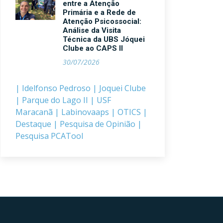
entre a Atenção
Primária e a Rede de
Atenção Psicossocial:
Análise da Visita
Técnica da UBS Jóquei
Clube ao CAPS II
30/07/2026
| Idelfonso Pedroso
| Joquei Clube
| Parque do Lago II
| USF
Maracanã
| Labinovaaps
| OTICS
|
Destaque
| Pesquisa de Opinião
|
Pesquisa PCATool