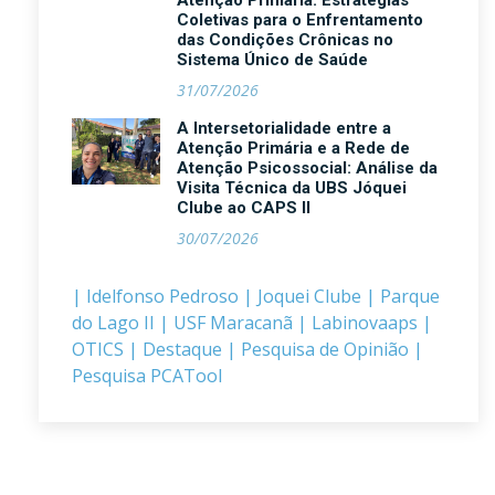
Atenção Primária: Estratégias
Coletivas para o Enfrentamento
das Condições Crônicas no
Sistema Único de Saúde
31/07/2026
A Intersetorialidade entre a
Atenção Primária e a Rede de
Atenção Psicossocial: Análise da
Visita Técnica da UBS Jóquei
Clube ao CAPS II
30/07/2026
| Idelfonso Pedroso
| Joquei Clube
| Parque
do Lago II
| USF Maracanã
| Labinovaaps
|
OTICS
| Destaque
| Pesquisa de Opinião
|
Pesquisa PCATool